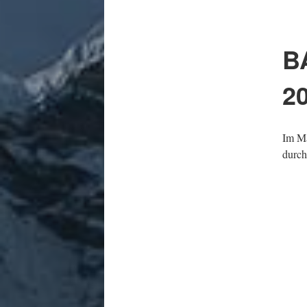
B
2
Im Ma
durch