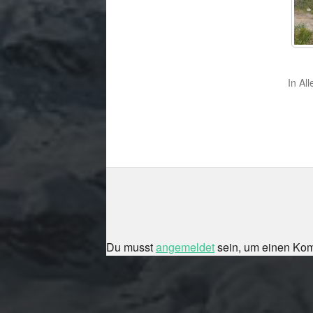
In
All
Du musst
angemeldet
sein, um einen Ko