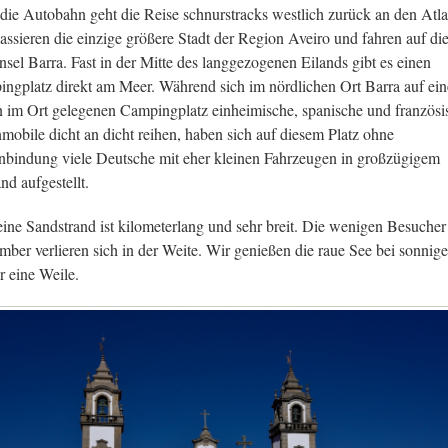
die Autobahn geht die Reise schnurstracks westlich zurück an den Atla
assieren die einzige größere Stadt der Region Aveiro und fahren auf di
nsel Barra. Fast in der Mitte des langgezogenen Eilands gibt es einen
ngplatz direkt am Meer. Während sich im nördlichen Ort Barra auf ei
n im Ort gelegenen Campingplatz einheimische, spanische und französi
obile dicht an dicht reihen, haben sich auf diesem Platz ohne
nbindung viele Deutsche mit eher kleinen Fahrzeugen in großzügigem
nd aufgestellt.
eine Sandstrand ist kilometerlang und sehr breit. Die wenigen Besucher
mber verlieren sich in der Weite. Wir genießen die raue See bei sonnig
r eine Weile.