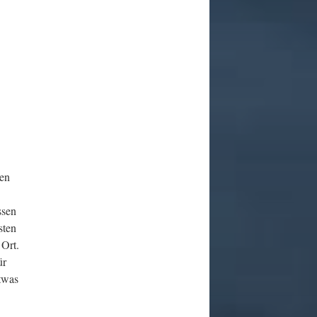
hen
ssen
sten
 Ort.
ür
etwas