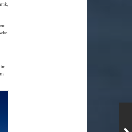
ntik,
e
nem
sche
 im
em