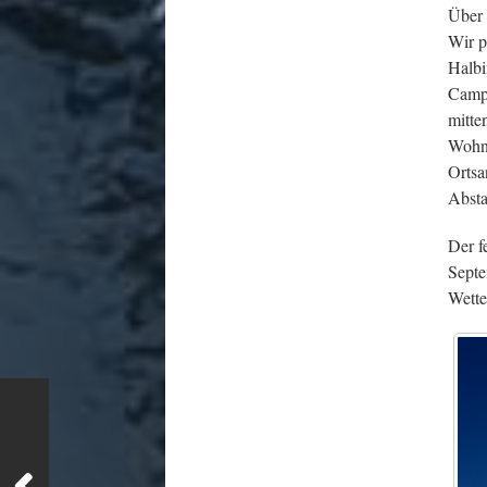
Über 
Wir p
Halbi
Campi
mitte
Wohnm
Ortsa
Absta
Der f
Septe
Wette