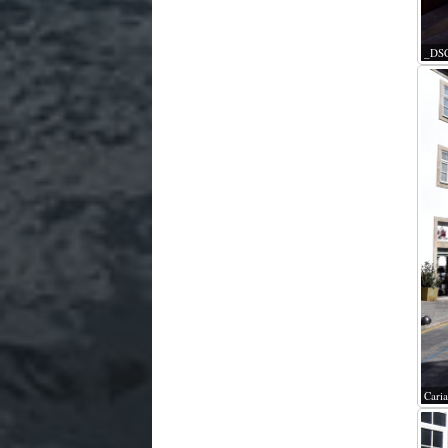
_DS
Caria