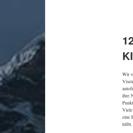
1
K
Wir v
Viseu
autof
ihre 
Punkt
Viele
eine 
trübt.